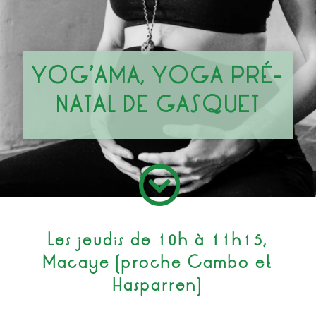
YOG’AMA,
YOGA PRÉ-
NATAL DE GASQUET
;
Les jeudis de 10h à 11h15,
Macaye (proche Cambo et
Hasparren)